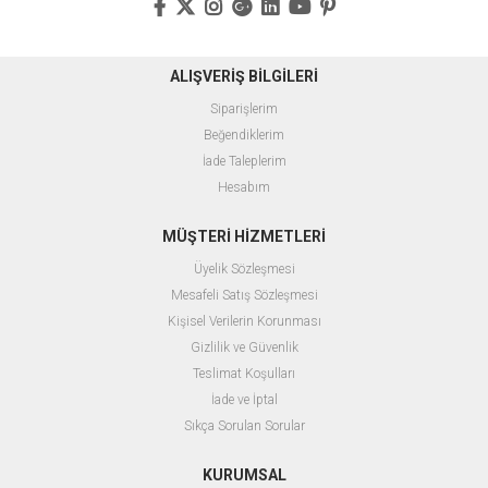
ALIŞVERİŞ BİLGİLERİ
Siparişlerim
Beğendiklerim
İade Taleplerim
Hesabım
MÜŞTERİ HİZMETLERİ
Üyelik Sözleşmesi
Mesafeli Satış Sözleşmesi
Kişisel Verilerin Korunması
Gizlilik ve Güvenlik
Teslimat Koşulları
İade ve İptal
Sıkça Sorulan Sorular
KURUMSAL