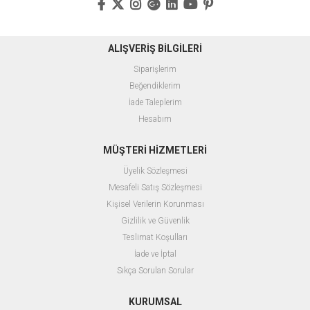
ALIŞVERİŞ BİLGİLERİ
Siparişlerim
Beğendiklerim
İade Taleplerim
Hesabım
MÜŞTERİ HİZMETLERİ
Üyelik Sözleşmesi
Mesafeli Satış Sözleşmesi
Kişisel Verilerin Korunması
Gizlilik ve Güvenlik
Teslimat Koşulları
İade ve İptal
Sıkça Sorulan Sorular
KURUMSAL