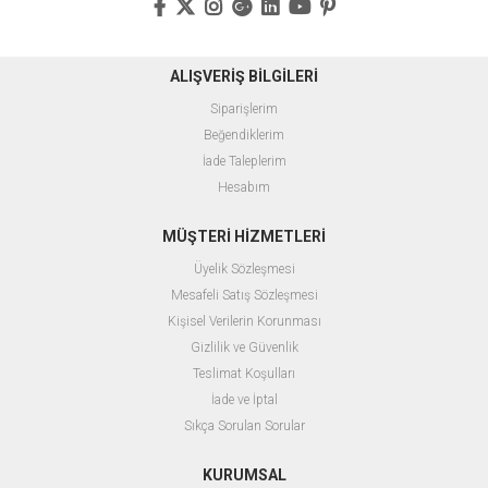
ALIŞVERİŞ BİLGİLERİ
Siparişlerim
Beğendiklerim
İade Taleplerim
Hesabım
MÜŞTERİ HİZMETLERİ
Üyelik Sözleşmesi
Mesafeli Satış Sözleşmesi
Kişisel Verilerin Korunması
Gizlilik ve Güvenlik
Teslimat Koşulları
İade ve İptal
Sıkça Sorulan Sorular
KURUMSAL