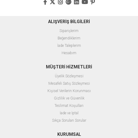
ALIŞVERİŞ BİLGİLERİ
Siparişlerim
Beğendiklerim
İade Taleplerim
Hesabım
MÜŞTERİ HİZMETLERİ
Üyelik Sözleşmesi
Mesafeli Satış Sözleşmesi
Kişisel Verilerin Korunması
Gizlilik ve Güvenlik
Teslimat Koşulları
İade ve İptal
Sıkça Sorulan Sorular
KURUMSAL