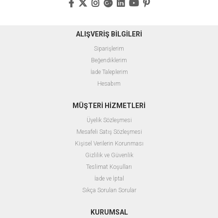
ALIŞVERİŞ BİLGİLERİ
Siparişlerim
Beğendiklerim
İade Taleplerim
Hesabım
MÜŞTERİ HİZMETLERİ
Üyelik Sözleşmesi
Mesafeli Satış Sözleşmesi
Kişisel Verilerin Korunması
Gizlilik ve Güvenlik
Teslimat Koşulları
İade ve İptal
Sıkça Sorulan Sorular
KURUMSAL