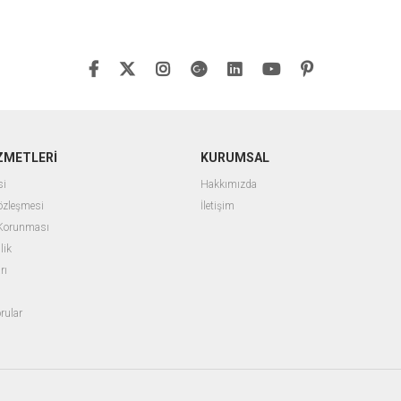
ZMETLERİ
KURUMSAL
si
Hakkımızda
Sözleşmesi
İletişim
n Korunması
lik
rı
rular