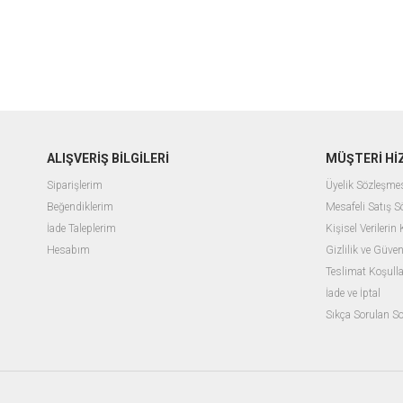
ALIŞVERİŞ BİLGİLERİ
MÜŞTERİ Hİ
Siparişlerim
Üyelik Sözleşme
Beğendiklerim
Mesafeli Satış 
İade Taleplerim
Kişisel Verileri
Hesabım
Gizlilik ve Güven
Teslimat Koşulla
İade ve İptal
Sıkça Sorulan So